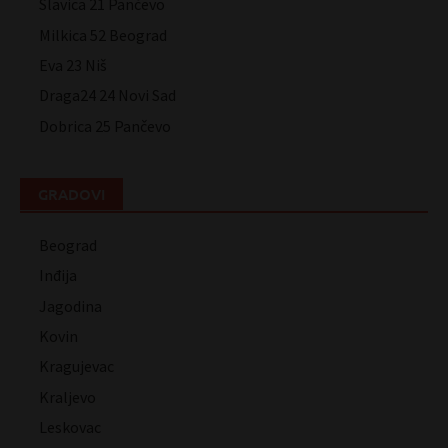
Slavica 21 Pančevo
Milkica 52 Beograd
Eva 23 Niš
Draga24 24 Novi Sad
Dobrica 25 Pančevo
GRADOVI
Beograd
Inđija
Jagodina
Kovin
Kragujevac
Kraljevo
Leskovac