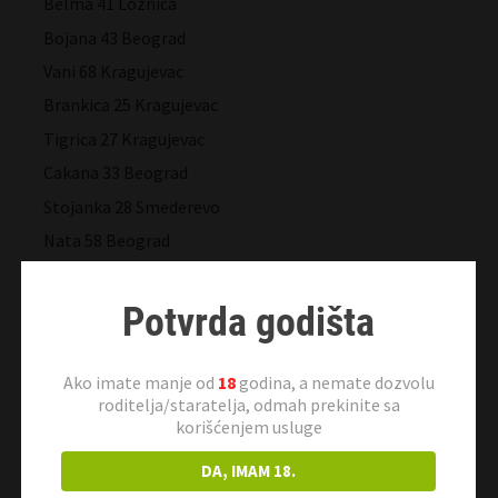
Belma 41 Loznica
Bojana 43 Beograd
Vani 68 Kragujevac
Brankica 25 Kragujevac
Tigrica 27 Kragujevac
Cakana 33 Beograd
Stojanka 28 Smederevo
Nata 58 Beograd
Olga 25 Pančevo
Suzana 57 Beograd
Potvrda godišta
Malina 37 Subotica
Jagoda 47 Novi Sad
Ako imate manje od
18
godina, a nemate dozvolu
roditelja/staratelja, odmah prekinite sa
Tinabg 23 Beograd
korišćenjem usluge
Avantura 50 Jagodina
DA, IMAM 18.
Sladja 42 Valjevo