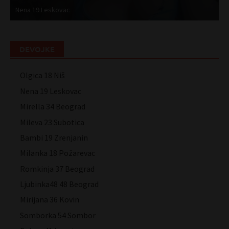
Nena 19 Leskovac
M
DEVOJKE
Olgica 18 Niš
Nena 19 Leskovac
Mirella 34 Beograd
Mileva 23 Subotica
Bambi 19 Zrenjanin
Milanka 18 Požarevac
Romkinja 37 Beograd
Ljubinka48 48 Beograd
Mirijana 36 Kovin
Somborka 54 Sombor