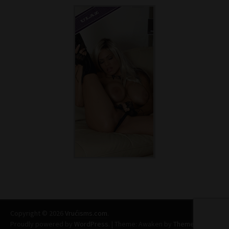
Copyright © 2026
Vrućisms.com
.
Proudly powered by
WordPress
.
|
Theme: Awaken by
ThemezHut
.