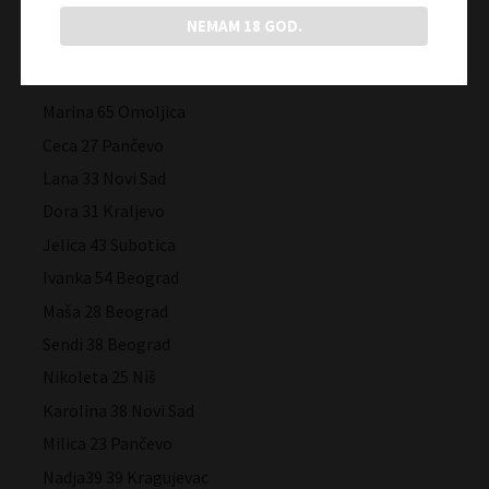
Ivana 19 Beograd
NEMAM 18 GOD.
Lela 43 Kraljevo
Mačkica 19 Novi Sad
Marina 65 Omoljica
Ceca 27 Pančevo
Lana 33 Novi Sad
Dora 31 Kraljevo
Jelica 43 Subotica
Ivanka 54 Beograd
Maša 28 Beograd
Sendi 38 Beograd
Nikoleta 25 Niš
Karolina 38 Novi Sad
Milica 23 Pančevo
Nadja39 39 Kragujevac