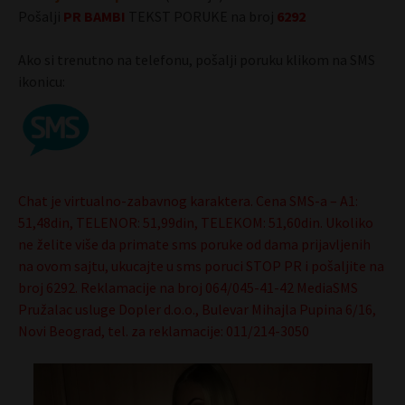
Pošalji
PR
BAMBI
TEKST PORUKE na broj
6292
Ako si trenutno na telefonu, pošalji poruku klikom na SMS
ikonicu:
Chat je virtualno-zabavnog karaktera. Cena SMS-a – A1:
51,48din, TELENOR: 51,99din, TELEKOM: 51,60din. Ukoliko
ne želite više da primate sms poruke od dama prijavljenih
na ovom sajtu, ukucajte u sms poruci STOP PR i pošaljite na
broj 6292. Reklamacije na broj 064/045-41-42 MediaSMS
Pružalac usluge Dopler d.o.o., Bulevar Mihajla Pupina 6/16,
Novi Beograd, tel. za reklamacije: 011/214-3050