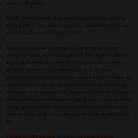
Godine:
19
godina
O sebi:
Ja sam mlada, lepa, pametna a uz sve to sam riba
extra građena, lice i telo kao u lutke J. Volim dobar provod,
sport i muškarce koji znaju šta žele.
Tražim:
Slatka plavuša lepog lica, zgodnog tela i lepo
zategnute guze, volim dobar provod, brza kola i muškarce
koji znaju šta žele. Bavim se fitnesom, i pazim na svoju
ishranu i figuru, u životu jedna velika želja mi je da
postanem manekenka ali mi fali neko ko bi mi pomogao da
uspem u tome.Ovde sam da bi pronašla nekog diskretnog
muškarca za povremena seks druženja. U obzir dolaze samo
muškarci koji su u dobroj kondiciji jer ja sam često napaljena
i mogu da uživam u dvoje satima kada se sva svetla pogase.
Ukoliko misliš da bi mogao da me zadovoljiš ne oklevaj javi
se.
Pošalji mi SMS poruku
(iz Srbije)
na sledeći način: