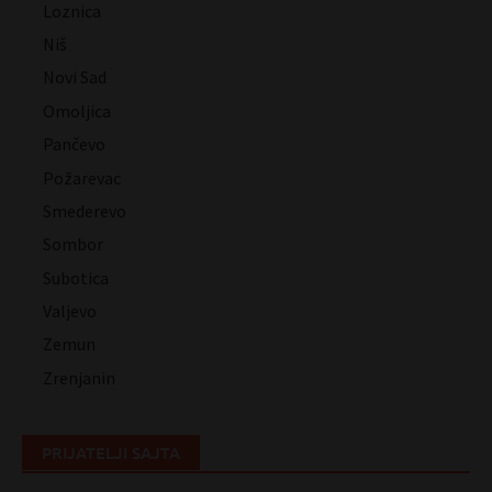
Loznica
Niš
Novi Sad
Omoljica
Pančevo
Požarevac
Smederevo
Sombor
Subotica
Valjevo
Zemun
Zrenjanin
PRIJATELJI SAJTA