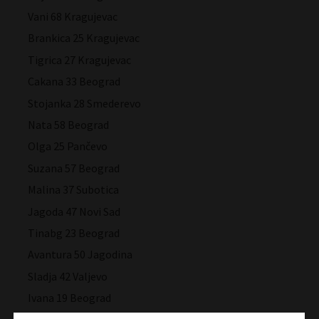
Vani 68 Kragujevac
Brankica 25 Kragujevac
Tigrica 27 Kragujevac
Cakana 33 Beograd
Stojanka 28 Smederevo
Nata 58 Beograd
Olga 25 Pančevo
Suzana 57 Beograd
Malina 37 Subotica
Jagoda 47 Novi Sad
Tinabg 23 Beograd
Avantura 50 Jagodina
Sladja 42 Valjevo
Ivana 19 Beograd