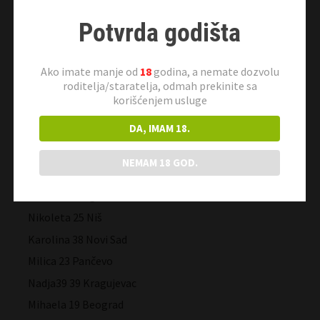
Lela 43 Kraljevo
Mačkica 19 Novi Sad
Potvrda godišta
Marina 65 Omoljica
Ceca 27 Pančevo
Ako imate manje od
18
godina, a nemate dozvolu
roditelja/staratelja, odmah prekinite sa
Lana 33 Novi Sad
korišćenjem usluge
Dora 31 Kraljevo
DA, IMAM 18.
Jelica 43 Subotica
Ivanka 54 Beograd
NEMAM 18 GOD.
Maša 28 Beograd
Sendi 38 Beograd
Nikoleta 25 Niš
Karolina 38 Novi Sad
Milica 23 Pančevo
Nadja39 39 Kragujevac
Mihaela 19 Beograd