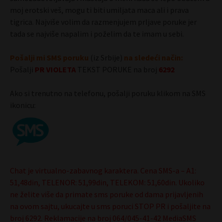
moj erotski veš, mogu ti biti umiljata maca ali i prava
tigrica. Najviše volim da razmenjujem prljave poruke jer
tada se najviše napalim i poželim da te imam u sebi.
Pošalji mi SMS poruku
(iz Srbije)
na sledeći način:
Pošalji
PR
VIOLETA
TEKST PORUKE na broj
6292
Ako si trenutno na telefonu, pošalji poruku klikom na SMS
ikonicu:
Chat je virtualno-zabavnog karaktera. Cena SMS-a – A1:
51,48din, TELENOR: 51,99din, TELEKOM: 51,60din. Ukoliko
ne želite više da primate sms poruke od dama prijavljenih
na ovom sajtu, ukucajte u sms poruci STOP PR i pošaljite na
broj 6292. Reklamacije na broj 064/045-41-42 MediaSMS