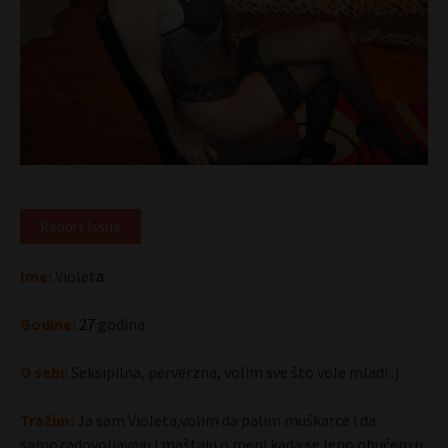
Report Issue
Ime:
Violet
a
Godine:
27
godina
O sebi:
Seksipilna, perverzna, volim sve što vole mladi :).
Tražim:
Ja sam Violeta,volim da palim muškarce i da
samozadovoljavaju i maštaju o meni kada se lepo obučem u