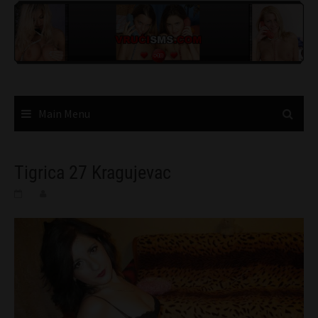
Skip
to
content
Main Menu
Tigrica 27 Kragujevac