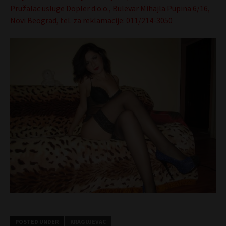
Pružalac usluge Dopler d.o.o., Bulevar Mihajla Pupina 6/16,
Novi Beograd, tel. za reklamacije: 011/214-3050
POSTED UNDER
KRAGUJEVAC